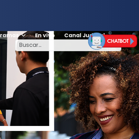
gramas
En vivo
Canal Judicial
Información
a
buscar