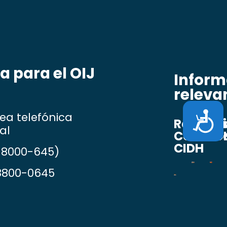
a para el OIJ
Inform
releva
Accesi
ea telefónica
Resoluc
Acta
Co
al
Corte ID
relev
19
CIDH
-8000-645)
8800-0645