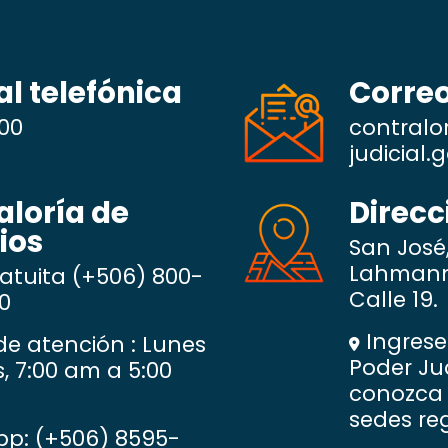
l telefónica
Correo
00
contralo
judicial.g
aloría de
Direcc
ios
San José
Lahmann 
ratuita
(+506) 800-
Calle 19.
0
Ingrese 
de atención : Lunes
Poder Ju
s, 7:00 am a 5:00
conozca 
sedes reg
pp:
(+506) 8595-