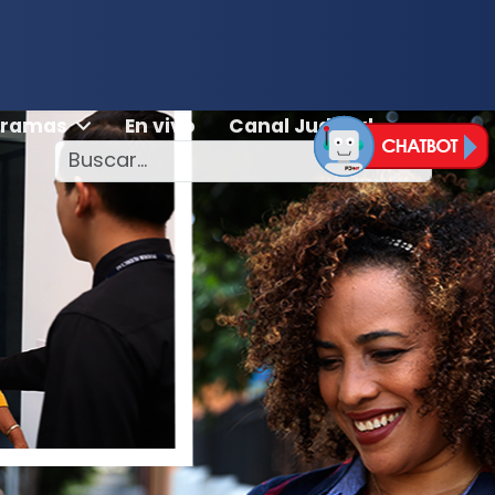
gramas
En vivo
Canal Judicial
Información
a
buscar