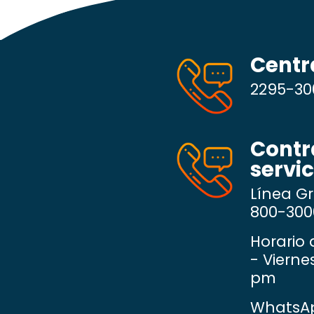
Centra
2295-30
Contr
servic
Línea G
800-300
Horario 
- Vierne
pm
WhatsA