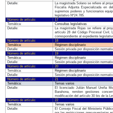
Detalle:
La magistrada Solano se refiere al pro
Fiscalía Adjunta Especializada en d
supremos poderes y funcionarios equip
legislativo Nº24.785.
Número de artículo:
17
Temática:
Consultas legislativas
Detalle:
La magistrada Rojas se refiere al pr
artículo 28 del Código Procesal Civil,
correspondiente al expediente legislati
Número de artículo:
18
Temática:
Régimen disciplinario
Detalle:
Sesión privada por disposición normati
Número de artículo:
19
Temática:
Régimen disciplinario
Detalle:
Sesión privada por disposición normati
Número de artículo:
20
Temática:
Régimen disciplinario
Detalle:
Sesión privada por disposición normati
Número de artículo:
21
Temática:
Temas varios
Detalle:
El licenciado Julián Manuel Ureña Mo
Barahona, remiten gestiones concer
modificación del artículo 30 bis de la Le
Número de artículo:
22
Temática:
Temas varios
Detalle:
El Consejo Fiscal del Ministerio Públ
por las restricciones presupuestarias e