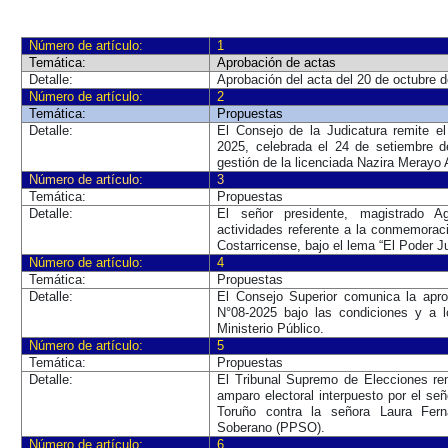
Número de artículo:
1
Temática:
Aprobación de actas
Detalle:
Aprobación del acta del 20 de octubre 
Número de artículo:
2
Temática:
Propuestas
Detalle:
El Consejo de la Judicatura remite 
2025, celebrada el 24 de setiembre d
gestión de la licenciada Nazira Merayo 
Número de artículo:
3
Temática:
Propuestas
Detalle:
El señor presidente, magistrado A
actividades referente a la conmemorac
Costarricense, bajo el lema “El Poder J
Número de artículo:
4
Temática:
Propuestas
Detalle:
El Consejo Superior comunica la apro
N°08-2025 bajo las condiciones y a 
Ministerio Público.
Número de artículo:
5
Temática:
Propuestas
Detalle:
El Tribunal Supremo de Elecciones rem
amparo electoral interpuesto por el s
Toruño contra la señora Laura Fer
Soberano (PPSO).
Número de artículo:
6