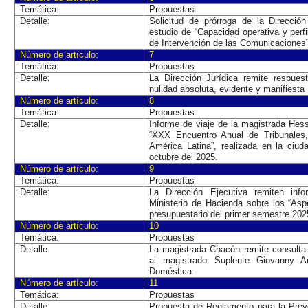
Temática:
Propuestas
Detalle:
Solicitud de prórroga de la Dirección
estudio de “Capacidad operativa y perf
de Intervención de las Comunicaciones”
Número de artículo:
7
Temática:
Propuestas
Detalle:
La Dirección Jurídica remite respues
nulidad absoluta, evidente y manifiest
Número de artículo:
8
Temática:
Propuestas
Detalle:
Informe de viaje de la magistrada Hess
“XXX Encuentro Anual de Tribunales,
América Latina”, realizada en la ciud
octubre del 2025.
Número de artículo:
9
Temática:
Propuestas
Detalle:
La Dirección Ejecutiva remiten inf
Ministerio de Hacienda sobre los “Asp
presupuestario del primer semestre 202
Número de artículo:
10
Temática:
Propuestas
Detalle:
La magistrada Chacón remite consulta e
al magistrado Suplente Giovanny A
Doméstica.
Número de artículo:
11
Temática:
Propuestas
Detalle:
Propuesta de Reglamento para la Prev