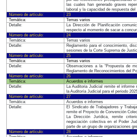
las cuales han generado graves reper
laboral y la capacidad de respuesta del 
Número de artículo:
23
Temática:
Temas varios
Detalle:
La Dirección de Planificación comun
respecto al momento de sacar a concur
Número de artículo:
24
Temática:
Temas varios
Detalle:
Reglamento para el conocimiento, dis
sesiones de la Corte Suprema de Justic
Número de artículo:
25
Temática:
Temas varios
Detalle:
Observaciones a la “Propuesta de mod
Reglamento de Reconocimientos del Pod
Número de artículo:
26
Temática:
Acuerdos e informes
Detalle:
La Auditoria Judicial remite el informe
la Auditoría Judicial para el periodo 202
Número de artículo:
27
Temática:
Acuerdos e informes
Detalle:
El Sindicato de Trabajadores y Trabaj
remite el Proyecto de Convención Colec
La Dirección Jurídica, remite criter
negociación colectiva en el Poder Ju
parte de un grupo de organizaciones gr
Número de artículo:
28
Temática:
Acuerdos e informes