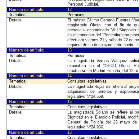
Personal Judicial.
Número de artículo:
12
Temática:
Permisos
Detalle:
El máster Célimo Gerardo Fuentes Varg
magistrado Olaso, con el fin de qu
presencial denominado “VIII Simposio 
en el concepto del “Particularismo proc
efectuará viernes 21 y sábado 22 de 
requiere de su desplazamiento hacia Lib
Número de artículo:
13
Temática:
Permisos
Detalle:
La magistrada Vargas Vásquez solici
expositora en el “OECD Global Ro
efectuarse en Madrid España, del 12 al
Número de artículo:
14
Temática:
Consultas legislativas
Detalle:
La magistrada Rojas se refiere al proy
adquisición de terrenos y expropiaci
legislativo Nº24.669.
Número de artículo:
15
Temática:
Consultas legislativas
Detalle:
La magistrada Solano se refiere al p
Dignidad en el Ejercicio Policial, modi
General de Policía del 26 mayo de 1
legislativo Nº24.966.
Número de artículo:
16
Temática:
Consultas legislativas